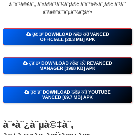
à¨¨à¨¹à©€à¨‚, à¨¤à©à¨¹à¨¾à¨¡à©‡ à¨­à¨°à©‹à¨¸à©‡ à¨²à¨ˆ
à¨§à©°à¨¨à¨µà¨¾à¨¦à¥¤
ਹੁਣ ਡਾ DOWNLOAD ਨਲੋਡ ਕਰੋ VANCED
OFFICIALL [20.3 MB] APK
ਹੁਣ ਡਾ DOWNLOAD ਨਲੋਡ ਕਰੋ REVANCED
MANAGER [1968 KB] APK
ਹੁਣ ਡਾ DOWNLOAD ਨਲੋਡ ਕਰੋ YOUTUBE
VANCED [69.7 MB] APK
à¨•à¨¿à¨µà©‡à¨‚