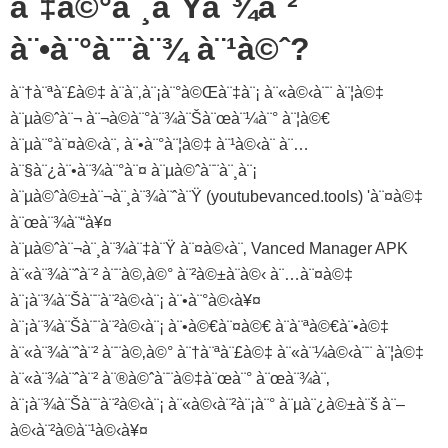
à¨‡à©°à¨¸à¨Ÿà¨¾à¨²
à¨•à¨°à¨¨à¨¾ à¨¹à©ˆ?
à¨†à¨ªà¨£à©‡ à¨à¨‚à¨¡à¨°à©Œà¨‡à¨¡ à¨«à©‹à¨¨ à¨¦à©‡
à¨µà©ˆà¨¬ à¨¬à©à¨°à¨¾à¨Šà¨œà¨¼à¨° à¨¦à©€
à¨µà¨°à¨¤à©‹à¨‚ à¨•à¨°à¨¦à©‡ à¨¹à©‹à¨ à¨…
à¨§à¨¿à¨•à¨¾à¨°à¨¤ à¨µà©ˆà¨¨à¨¸à¨¡
à¨µà©ˆà©±à¨¬à¨¸à¨¾à¨ˆà¨Ÿ (youtubevanced.tools) 'à¨¤à©‡
à¨œà¨¾à¨“à¥¤
à¨µà©ˆà¨¬à¨¸à¨¾à¨‡à¨Ÿ à¨¤à©‹à¨‚ Vanced Manager APK
à¨«à¨¾à¨ˆà¨² à¨¨à©‚à©° à¨²à©±à¨­à©‹ à¨…à¨¤à©‡
à¨¡à¨¾à¨Šà¨¨à¨²à©‹à¨¡ à¨•à¨°à©‹à¥¤
à¨¡à¨¾à¨Šà¨¨à¨²à©‹à¨¡ à¨•à©€à¨¤à©€ à¨à¨ªà©€à¨•à©‡
à¨«à¨¾à¨ˆà¨² à¨¨à©‚à©° à¨†à¨ªà¨£à©‡ à¨«à¨¼à©‹à¨¨ à¨¦à©‡
à¨«à¨¾à¨ˆà¨² à¨®à©ˆà¨¨à©‡à¨œà¨° à¨œà¨¾à¨‚
à¨¡à¨¾à¨Šà¨¨à¨²à©‹à¨¡ à¨«à©‹à¨²à¨¡à¨° à¨µà¨¿à©±à¨š à¨–
à©‹à¨²à©à¨¹à©‹à¥¤