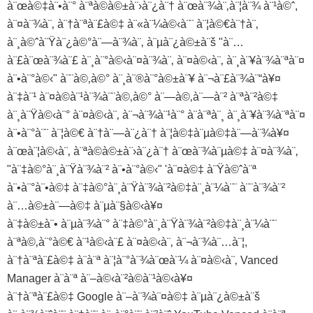
à¨œà©‡à¨•à¨° à¨ªà©à©±à¨›à¨¿à¨† à¨œà¨¾à¨‚à¨¦à¨¾ à¨¹à©ˆ,
à¨¤à¨¾à¨‚ à¨†à¨ªà¨£à©‡ à¨«à¨¼à©‹à¨¨ à¨¦à©€à¨†à¨‚
à¨¸à©ˆà¨Ÿà¨¿à©°à¨—à¨¾à¨‚ à¨µà¨¿à©±à¨š "à¨…
à¨£à¨œà¨¾à¨£ à¨¸à¨°à©‹à¨¤à¨¾à¨‚ à¨¤à©‹à¨‚ à¨¸à¨¥à¨¾à¨ªà¨¤
à¨•à¨°à©‹" à¨¨à©‚à©° à¨¸à¨®à¨°à©±à¨¥ à¨¬à¨£à¨¾à¨“à¥¤
à¨‡à¨¹ à¨¤à©à¨¹à¨¾à¨¨à©‚à©° à¨—à©‚à¨—à¨² à¨ªà¨²à©‡
à¨¸à¨Ÿà©‹à¨° à¨¤à©‹à¨‚ à¨¬à¨¾à¨¹à¨° à¨à¨ªà¨¸ à¨¸à¨¥à¨¾à¨ªà¨¤
à¨•à¨°à¨¨ à¨¦à©€ à¨†à¨—à¨¿à¨† à¨¦à©‡à¨µà©‡à¨—à¨¾à¥¤
à¨œà¨¦à©‹à¨‚ à¨ªà©à©±à¨›à¨¿à¨† à¨œà¨¾à¨µà©‡ à¨¤à¨¾à¨‚
"à¨‡à©°à¨¸à¨Ÿà¨¾à¨² à¨•à¨°à©‹" 'à¨¤à©‡ à¨Ÿà©ˆà¨ª
à¨•à¨°à¨•à©‡ à¨‡à©°à¨¸à¨Ÿà¨¾à¨²à©‡à¨¸à¨¼à¨¨ à¨¨à¨¾à¨²
à¨…à©±à¨—à©‡ à¨µà¨§à©‹à¥¤
à¨‡à©±à¨• à¨µà¨¾à¨° à¨‡à©°à¨¸à¨Ÿà¨¾à¨²à©‡à¨¸à¨¼à¨¨
à¨ªà©‚à¨°à©€ à¨¹à©‹à¨£ à¨¤à©‹à¨‚ à¨¬à¨¾à¨…à¨¦,
à¨†à¨ªà¨£à©‡ à¨à¨ª à¨¦à¨°à¨¾à¨œà¨¼ à¨¤à©‹à¨‚ Vanced
Manager à¨à¨ª à¨–à©‹à¨²à©à¨¹à©‹à¥¤
à¨†à¨ªà¨£à©‡ Google à¨–à¨¾à¨¤à©‡ à¨µà¨¿à©±à¨š