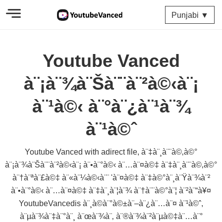
Punjabi ▼
Youtube Vanced
à¨¡à¨¾à¨Šà¨¨à¨²à©‹à¨¡
à¨¹à©‹ à¨°à¨¿à¨¹à¨¾
à¨¹à©ˆ
Youtube Vanced with adirect file, à¨‡à¨¸à¨¨à©‚à©°
à¨¡à¨¾à¨Šà¨¨à¨²à©‹à¨¡ à¨•à¨°à©‹ à¨…à¨¤à©‡ à¨‡à¨¸à¨¨à©‚à©°
à¨†à¨ªà¨£à©‡ à¨«à¨¼à©‹à¨¨ 'à¨¤à©‡ à¨‡à©°à¨¸à¨Ÿà¨¾à¨²
à¨•à¨°à©‹ à¨…à¨¤à©‡ à¨‡à¨¸à¨¦à¨¾ à¨†à¨¨à©°à¨¦ à¨²à¨“à¥¤
YoutubeVancedis à¨¸à©à¨°à©±à¨–à¨¿à¨…à¨¤ à¨¹à©ˆ,
à¨µà¨¾à¨‡à¨°à¨¸ à¨œà¨¾à¨‚ à¨®à¨¾à¨²à¨µà©‡à¨…à¨°